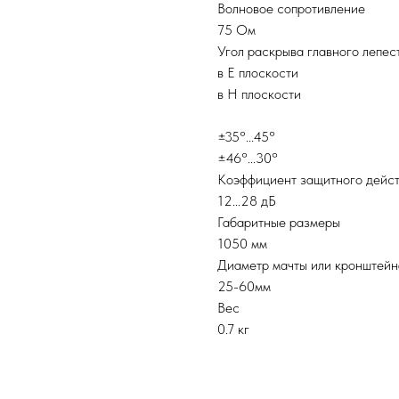
Волновое сопротивление
75 Ом
Угол раскрыва главного лепес
в Е плоскости
в Н плоскости
±35°...45°
±46°...30°
Коэффициент защитного дейс
12...28 дБ
Габаритные размеры
1050 мм
Диаметр мачты или кронштейн
25-60мм
Вес
0.7 кг