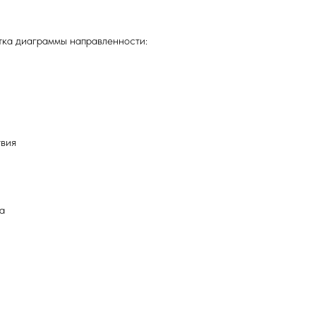
тка диаграммы направленности:
твия
а