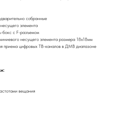
едварительно собранные
 несущего элемента
-бокс с F-разъемом
миниевого несущего элемента размера 18x18мм
ля приема цифровых ТВ-каналов в ДМВ диапазоне
и:
частотами вещания