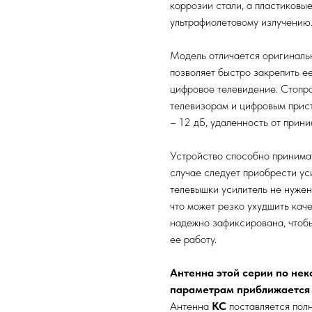
коррозии стали, а пластиковые
ультрафиолетовому излучению
Модель отличается оригинальн
позволяет быстро закрепить е
цифровое телевидение. Стопр
телевизорам и цифровым прис
– 12 дБ, удаленность от прин
Устройство способно принимат
случае следует приобрести ус
телевышки усилитель не нужен
что может резко ухудшить кач
надежно зафиксирована, чтоб
ее работу.
Антенна этой серии по не
параметрам приближается
Антенна
KC
поставляется пол