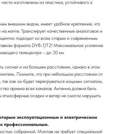
 части изготовлены из пластика, устойчивого к
.
ым внешним видом, имеет удобное крепление, что
е на мачте. Транслирует качественные аналоговое и
оцентно подходит ко всем старым и современным
тавкам формата DVB-T/Т2! Максимальное усиление
имающего телецентра – до 30 км.
ь сигнал и на большем расстоянии, однако в этом
илитель. Помните, что при небольшом расстоянии от
, так как он будет перегружаться мощным сигналом,
ество приема всех каналов. Антенна должна быть
ы атмосферные осадки и ветер не смогли нарушить
которым эксплуатационным и электрическим
 к профессиональным.
ностью собранной. Монтаж не требует специальной