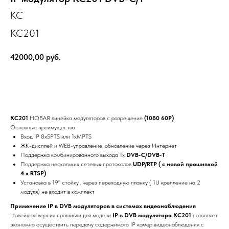
KC
KC201
42000,00
руб.
Заказать
KC201
НОВАЯ линейка модуляторов с разрешение
(1080 60P)
Основные преимущества:
Вход IP 8xSPTS или 1xMPTS
ЖК-дисплей и WEB-управление, обновление через Интернет
Поддержка комбинированного выхода 1х
DVB-C/DVB-T
Поддержка нескольких сетевых протоколов
UDP/RTP ( с новой прошивкой
4 x RTSP)
Установка в 19" стойку , через переходную планку ( 1U крепление на 2
модуля) не входит в комплект
Применение IP в DVB модуляторов в системах видеонаблюдения
Новейшая версия прошивки для модели
IP в DVB модулятора КС201
позволяет
экономно осуществить передачу содержимого IP камер видеонаблюдения с