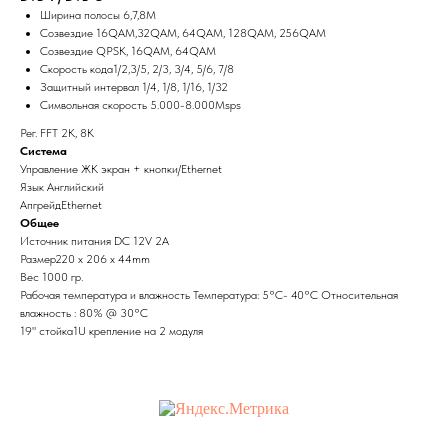
Ширина полосы 6,7,8M
Coзвездие 16QAM,32QAM, 64QAM, 128QAM, 256QAM
Coзвездие QPSK, 16QAM, 64QAM
Cкорость кода1/2,3/5, 2/3, 3/4, 5/6, 7/8
Защитный интервал 1/4, 1/8, 1/16, 1/32
Символьная скорость 5.000-8.000Msps
Рег. FFT 2K, 8K
Система
Управление ЖК экран + кнопки/Ethernet
Язык Английский
АпгрейдEthernet
Общее
Источник питания DC 12V 2A
Размер220 x 206 x 44mm
Вес 1000 гр.
Рабочая температура и влажность Teмпература: 5°C- 40°C Относительная
влажность : 80% @ 30°C
19" стойка1U крепление на 2 модуля