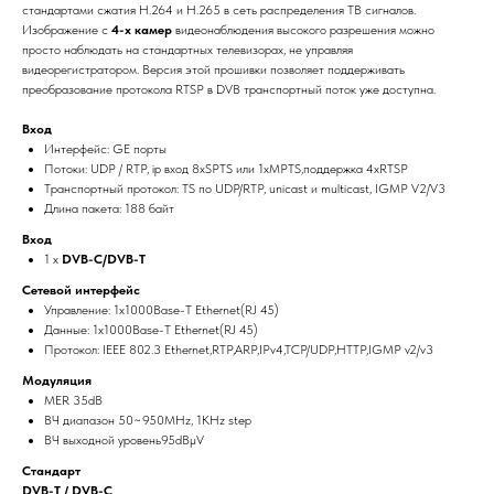
стандартами сжатия H.264 и H.265 в сеть распределения ТВ сигналов.
Изображение c
4-х камер
видеонаблюдения высокого разрешения можно
просто наблюдать на стандартных телевизорах, не управляя
видеорегистратором. Версия этой прошивки позволяет поддерживать
преобразование протокола RTSP в DVB транспортный поток уже доступна.
Вход
Интерфейс: GE порты
Потоки: UDP / RTP, ip вход 8xSPTS или 1xMPTS,поддержка 4xRTSP
Tранспортный протокол: TS по UDP/RTP, unicast и multicast, IGMP V2/V3
Длина пакета: 188 байт
Вход
1 х
DVB-C/DVB-T
Сетевой интерфейс
Управление: 1x1000Base-T Ethernet(RJ 45)
Данные: 1x1000Base-T Ethernet(RJ 45)
Протокол: IEEE 802.3 Ethernet,RTP,ARP,IPv4,TCP/UDP,HTTP,IGMP v2/v3
Moдуляция
MER 35dB
ВЧ диапазон 50~950MHz, 1KHz step
ВЧ выходной уровень95dBμV
Стандарт
DVB-T / DVB-C