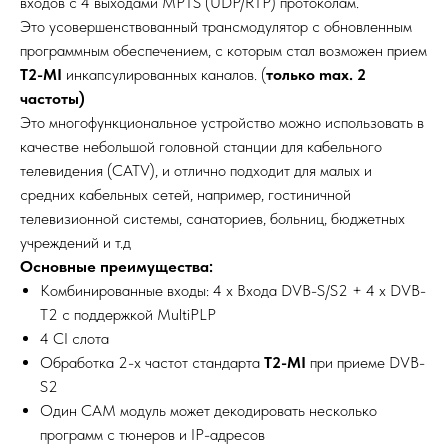
входов с 4 выходами MPTS (UDP/RTP) протоколам.
Это усовершенствованный трансмодулятор c обновленным
программным обеспечением, с которым стал возможен прием
T2-MI
инкапсулированных каналов. (
только max. 2
частоты)
Это многофункциональное устройство можно использовать в
качестве небольшой головной станции для кабельного
телевидения (CATV), и отлично подходит для малых и
средних кабельных сетей, например, гостиничной
телевизионной системы, санаториев, больниц, бюджетных
учреждений и т.д
Основные преимущества:
Комбинированные входы: 4 x Входа DVB-S/S2 + 4 x DVB-
T2 c поддержкой MultiPLP
4 CI cлота
Обработка 2-х частот стандарта
T2-MI
при приеме DVB-
S2
Один CAM модуль может декодировать несколько
программ с тюнеров и IP-адресов