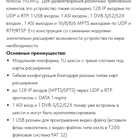
полосы 192МГц . Для удовлетворения различных требований
клиентов это устройство также оснащено 128 IP входами по
UDP и RTP, 1 USB входом, 1 ASI входом , 1 DVB-S/S2/S2X
входом , 1 ASI выходом и 16/8/8/6 MPTS выходами по UDP и
RTP/RTSP. Его конструкция со съемными модулями
значительно расширяет возможности устройства по мере
необходимости.
Основные преимущества:
Модульная платформа, 1U шасси с тремя слотами под
карты расширения
Гибкая конфигурация благодаря разным типам карт
расширения
до 128 IP входов (MPTS/SPTS) через UDP и RTP
протоколы с DATA 1 порта
1 ASI вход и 1 DVB-S/S2/S2X тюнер уже встроены в
шасси и могут быть мультиплексированы
1 USB разъем для проигрывания видео-файла (вставьте
флэш-накопитель с видео-файлом типа xxx.ts в T200;
файловая система FAT 32)