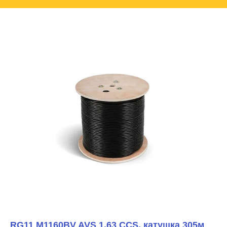
RG11 M1160BV AVS 1.63 CCS, катушка 305м