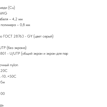
меди (Cu)
 AWG
беля – 4,2 мм
 полимера – 0,8 мм
по ГОСТ 28763 - GY (цвет серый)
UTP (без экрана)
801 - U/UTP (общий экран и экран для пар
очный nylon
..20С
.-10..+50С
05м
100
дь