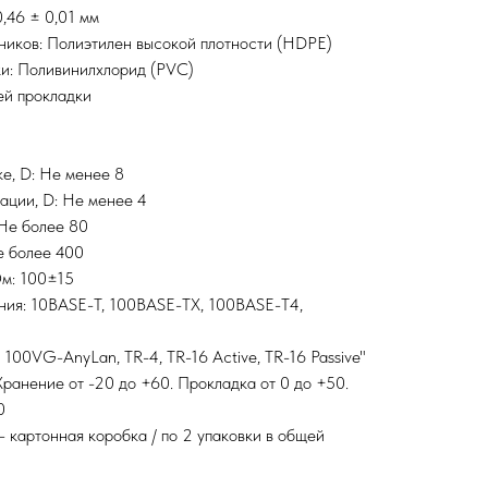
,46 ± 0,01 мм
ников: Полиэтилен высокой плотности (HDPE)
и: Поливинилхлорид (PVC)
ей прокладки
ке, D: Не менее 8
тации, D: Не менее 4
 Не более 80
е более 400
Ом: 100±15
ия: 10BASE-T, 100BASE-TX, 100BASE-T4,
100VG-AnyLan, TR-4, TR-16 Active, TR-16 Passive"
Хранение от -20 до +60. Прокладка от 0 до +50.
0
- картонная коробка / по 2 упаковки в общей