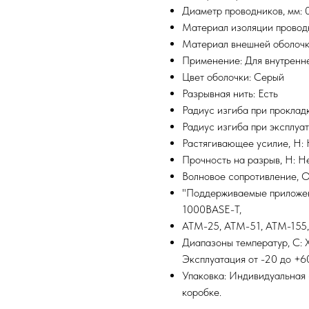
Диаметр проводников, мм: 0
Материал изоляции провод
Материал внешней оболочк
Применение: Для внутренн
Цвет оболочки: Серый
Разрывная нить: Есть
Радиус изгиба при проклад
Радиус изгиба при эксплуа
Растягивающее усилие, H:
Прочность на разрыв, H: Н
Волновое сопротивление, 
"Поддерживаемые приложен
1000BASE-T,
ATM-25, ATM-51, ATM-155, 
Диапазоны температур, С: 
Эксплуатация от -20 до +6
Упаковка: Индивидуальная 
коробке.