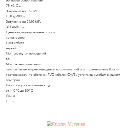
Волновое сопротивление
75 ±3 Ом
Затухание на 862 МГц
18.8 дБ/100м
Затухание на 2150 МГц
31.1 дБ/100м
Цветовые маркировочные полосы
не наносятся
Цвет кабеля
черный
Монтаж внутри помещений
да
Монтаж вне помещений
изготовителем не рекомендуется, но многолетний опыт применения в России
подтверждает, что оболочки PVC кабелей CAVEL устойчивы к любым внешним
факторам
Диапазон рабочих температур
от -40°С до 80°С
Длина
100 м