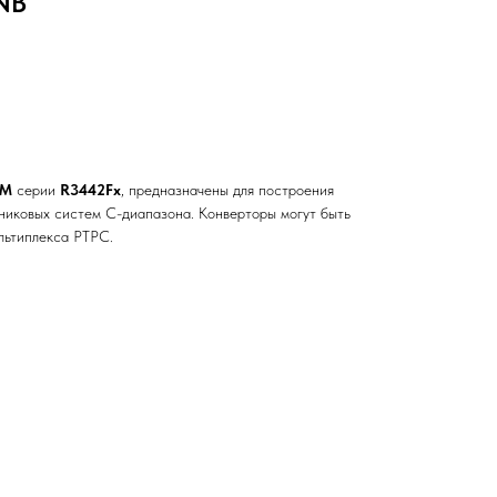
NB
TM
серии
R3442Fx
, предназначены для построения
никовых систем С-диапазона. Конверторы могут быть
льтиплекса РТРС.