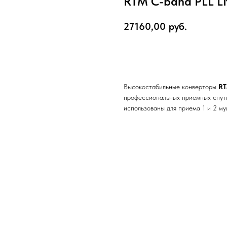
RTM C-band PLL L
27160,00
руб.
Заказать
Высокостабильные конверторы
R
профессиональных приемных спут
использованы для приема 1 и 2 му