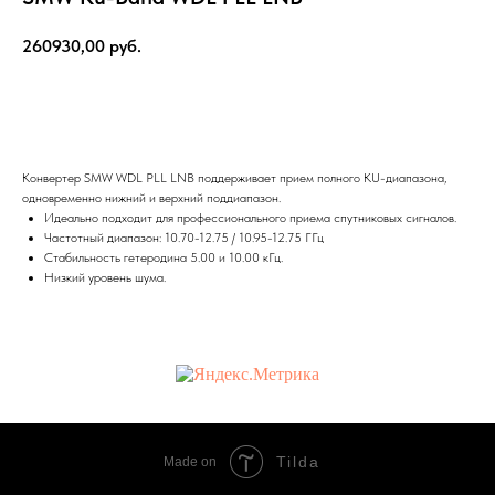
260930,00
руб.
Заказать
Конвертер SMW WDL PLL LNB поддерживает прием полного KU-диапазона,
одновременно нижний и верхний поддиапазон.
Идеально подходит для профессионального приема спутниковых сигналов.
Частотный диапазон: 10.70-12.75 / 10.95-12.75 ГГц
Стабильность гетеродина 5.00 и 10.00 кГц.
Низкий уровень шума.
Tilda
Made on