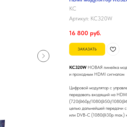
KC
Артикул:
KC320W
16 800
руб.
ЗАКАЗАТЬ
KC320W
НОВАЯ линейка моду
и проходным HDMI сигналом
Цифровой модулятор с управл
передавать входящий на HDMI 
(720@60p/1080@50i/1080@60P
целью дальнейшей передачи с
или DVB-C (1080@30p max.) н