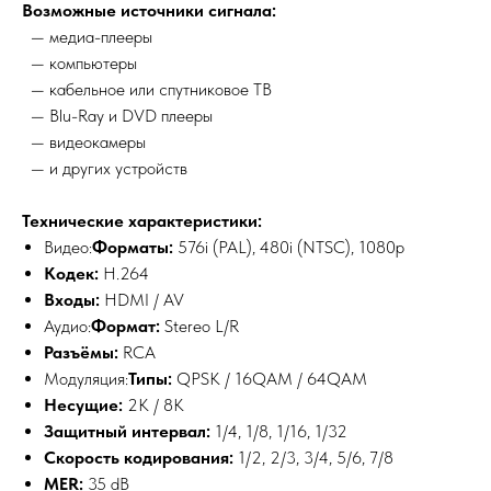
Возможные источники сигнала:
— медиа-плееры
— компьютеры
— кабельное или спутниковое ТВ
— Blu-Ray и DVD плееры
— видеокамеры
— и других устройств
Технические характеристики:
Видео:
Форматы:
576i (PAL), 480i (NTSC), 1080p
Кодек:
H.264
Входы:
HDMI / AV
Аудио:
Формат:
Stereo L/R
Разъёмы:
RCA
Модуляция:
Типы:
QPSK / 16QAM / 64QAM
Несущие:
2K / 8K
Защитный интервал:
1/4, 1/8, 1/16, 1/32
Скорость кодирования:
1/2, 2/3, 3/4, 5/6, 7/8
MER:
35 dB