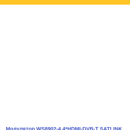
Модулятор WS8902-4 4*HDMI-DVB-T SATLINK