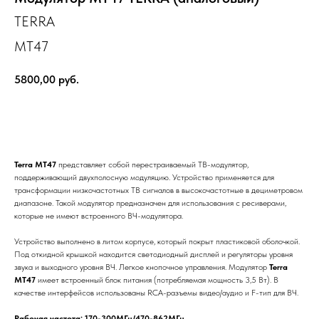
TERRA
МТ47
5800,00
руб.
Заказать
Terra MT47
представляет собой перестраиваемый ТВ-модулятор,
поддерживающий двухполосную модуляцию. Устройство применяется для
трансформации низкочастотных ТВ сигналов в высокочастотные в дециметровом
диапазоне. Такой модулятор предназначен для использования с ресиверами,
которые не имеют встроенного ВЧ-модулятора.
Устройство выполнено в литом корпусе, который покрыт пластиковой оболочкой.
Под откидной крышкой находится светодиодный дисплей и регуляторы уровня
звука и выходного уровня ВЧ. Легкое кнопочное управления. Модулятор
Terra
MT47
имеет встроенный блок питания (потребляемая мощность 3,5 Вт). В
качестве интерфейсов использованы RCA-разъемы видео/аудио и F-тип для ВЧ.
Рабочая частота: 170-300МГц/470-862МГц.