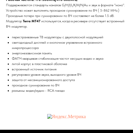
Поддерживаются стандарты каналов G/H/I/L/K/M/N/Au и звук в формате "моно".
Устройство может выполнять проходное суммирование по ВЧ ( 5-862 MHz.)
Проходные потери при суммировании по ВЧ составляют не более 1.5 dB.
Модулятор
Terra MT47
используется, когда в ресивере отсутствует встроенный
ВЧ-модулятор.
перестраиваемые ТВ модуляторы с двухполосной модуляцией
светодиодный дисплей и кнопочное управление встроенного
микропроцессора
энергонезависимая память
ФАПЧ кварцевая стабилизация частот несущих видео и звука
литой корпус в пластиковой оболочке
встроенный источник питания
регулировка уровня звука, выходного уровня ВЧ
защита от несанкционированного доступа
проходное суммирование по ВЧ
разъемы: видео/аудио - RCA гнездо