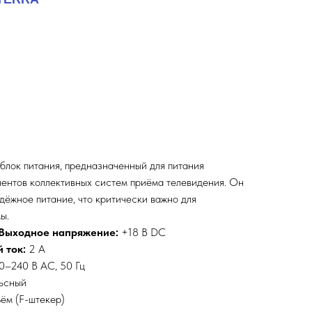
лок питания, предназначенный для питания
нентов коллективных систем приёма телевидения. Он
дёжное питание, что критически важно для
ы.
Выходное напряжение:
+18 В DC
 ток:
2 А
0–240 В AC, 50 Гц
ьсный
ём (F-штекер)