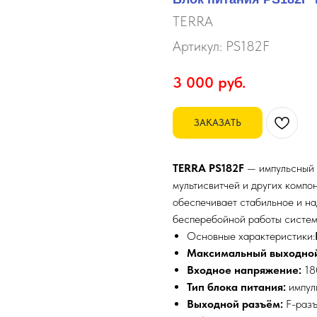
TERRA
Артикул:
PS182F
3 000
руб.
ЗАКАЗАТЬ
TERRA PS182F
— импульсный б
мультисвитчей и других компо
обеспечивает стабильное и на
бесперебойной работы систем
Основные характеристики:
Максимальный выходной
Входное напряжение:
18
Тип блока питания:
импул
Выходной разъём:
F-разъ