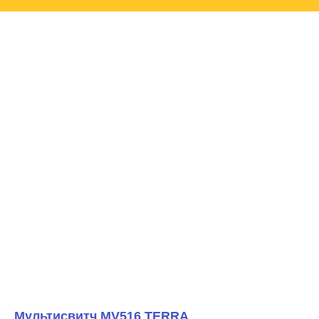
Мультисвитч MV516 TERRA