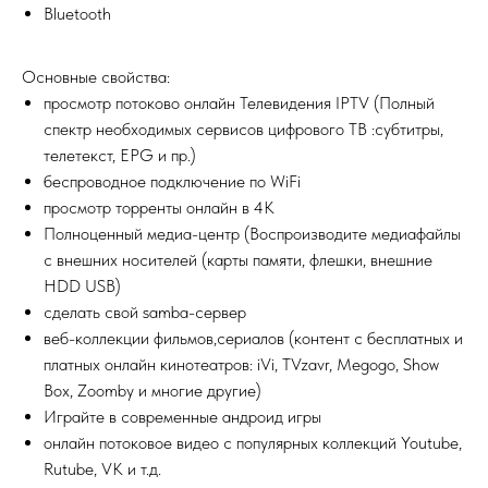
Bluetooth
Основные свойства:
просмотр потоково онлайн Телевидения IPTV (Полный
спектр необходимых сервисов цифрового ТВ :субтитры,
телетекст, EPG и пр.)
беспроводное подключение по WiFi
просмотр торренты онлайн в 4К
Полноценный медиа-центр (Воспроизводите медиафайлы
с внешних носителей (карты памяти, флешки, внешние
HDD USB)
сделать свой samba-сервер
веб-коллекции фильмов,сериалов (контент с бесплатных и
платных онлайн кинотеатров: iVi, TVzavr, Megogo, Show
Box, Zoomby и многие другие)
Играйте в современные андроид игры
онлайн потоковое видео с популярных коллекций Youtube,
Rutube, VK и т.д.