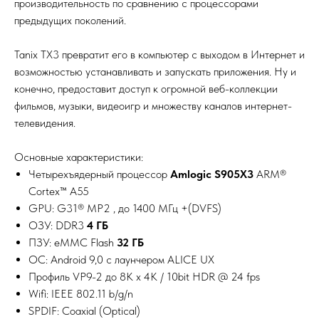
производительность по сравнению с процессорами
предыдущих поколений.
Tanix TX3 превратит его в компьютер с выходом в Интернет и
возможностью устанавливать и запускать приложения. Ну и
конечно, предоставит доступ к огромной веб-коллекции
фильмов, музыки, видеоигр и множеству каналов интернет-
телевидения.
Основные характеристики:
Четырехъядерный процессор
Amlogic S905X3
ARM®
Cortex™ A55
GPU: G31® MP2 , до 1400 МГц +(DVFS)
ОЗУ: DDR3
4 ГБ
ПЗУ: eMMC Flash
32 ГБ
ОС: Android 9,0 с лаунчером ALICE UX
Профиль VP9-2 до 8K x 4K / 10bit HDR @ 24 fps
Wifi: IEEE 802.11 b/g/n
SPDIF: Coaxial (Optical)