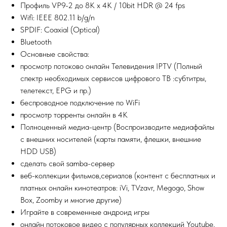
Профиль VP9-2 до 8K x 4K / 10bit HDR @ 24 fps
Wifi: IEEE 802.11 b/g/n
SPDIF: Coaxial (Optical)
Bluetooth
Основные свойства:
просмотр потоково онлайн Телевидения IPTV (Полный
спектр необходимых сервисов цифрового ТВ :субтитры,
телетекст, EPG и пр.)
беспроводное подключение по WiFi
просмотр торренты онлайн в 4К
Полноценный медиа-центр (Воспроизводите медиафайлы
с внешних носителей (карты памяти, флешки, внешние
HDD USB)
сделать свой samba-сервер
веб-коллекции фильмов,сериалов (контент с бесплатных и
платных онлайн кинотеатров: iVi, TVzavr, Megogo, Show
Box, Zoomby и многие другие)
Играйте в современные андроид игры
онлайн потоковое видео с популярных коллекций Youtube,