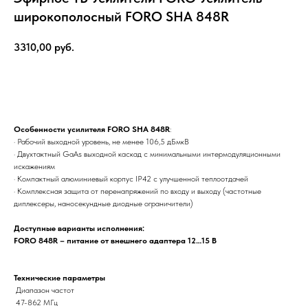
широкополосный FORO SHA 848R
3310,00
руб.
Заказать
Особенности усилителя
FORO SHA 848R
:
· Рабочий выходной уровень, не менее 106,5 дБмкВ
· Двухтактный GaAs выходной каскад с минимальными интермодуляционными
искажениям
· Компактный алюминиевый корпус IP42 с улучшенной теплоотдачей
· Комплексная защита от перенапряжений по входу и выходу (частотные
диплексеры, наносекундные диодные ограничители)
Доступные варианты исполнения:
FORO 848R – питание от внешнего адаптера 12…15 В
Технические параметры
Диапазон частот
47-862 МГц