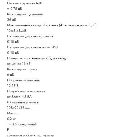
Неравномерность АЧХ
± 0,75 дБ
Коэффициент усиления
36 дБ
Максимальный выходной уровень (42 канала, наклон 6 дБ)
106,5 дБмкВ
Глубина регулировки усиления
0-18 дБ
Глубина регулировки наклона АЧХ
0-18 дБ
Потери на отражения по вхоу и выходу
не менее 13 дБ
Коэффициент шума
6 дБ
Напряжение питания
12-15 В
Потребляемая мощность
не более 4,5 ВА
Габаритные размеры
105х90х33 мм
Масса
0,2 кг
Тип ВЧ соединений
F
Диапазон рабочих температур