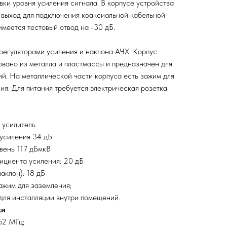
ки уровня усиления сигнала. В корпусе устройства
 выход для подключения коаксиальной кабельной
 имеется тестовый отвод на -30 дБ.
регуляторами усиления и наклона АЧХ. Корпус
вано из металла и пластмассы и предназначен для
й. На металлической части корпуса есть зажим для
я. Для питания требуется электрическая розетка
 усилитель
усиления 34 дБ
вень 117 дБмкВ
ициента усиления: 20 дБ
наклон): 18 дБ
зажим для заземления;
для инсталляции внутри помещений.
ки
62 МГц;