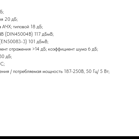
Б;
я 20 дБ;
 АЧХ; типовой 18 дБ;
B (DIN45004B) 117 дБмВ;
(EN50083-3) 101 дБмВ;
ент отражения >14 дБ; коэффициент шума 6 дБ;
30 дБ;
°C;
ния / потребляемая мощность 187-250В, 50 Гц/ 5 Вт;